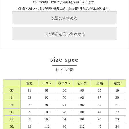
友達にすすめる
必須
この商品を問い合わせる
必須
必須
size spec
必須
必須
サイズ表
着丈
バスト
ウエスト
ヒップ
肩幅
袖丈
SS
91
88
66
88
35
19
S
93
92
70
92
37
20
M
96
96
74
96
39
21
L
99
100
78
100
41
22
必須
LL
99
106
84
106
43
23
3L
99
112
90
112
45
24