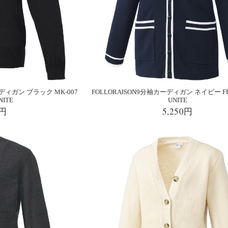
ディガン ブラック MK-007
FOLLORAISON9分袖カーディガン ネイビー FR-
NITE
UNITE
0円
5,250円