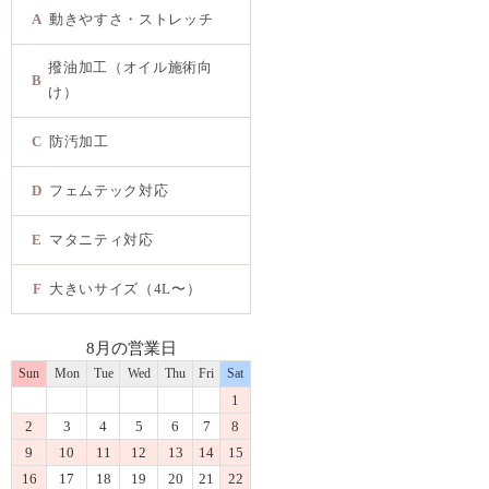
A
動きやすさ・ストレッチ
撥油加工（オイル施術向
B
け）
C
防汚加工
D
フェムテック対応
E
マタニティ対応
F
大きいサイズ（4L〜）
8月の営業日
Sun
Mon
Tue
Wed
Thu
Fri
Sat
1
2
3
4
5
6
7
8
9
10
11
12
13
14
15
16
17
18
19
20
21
22