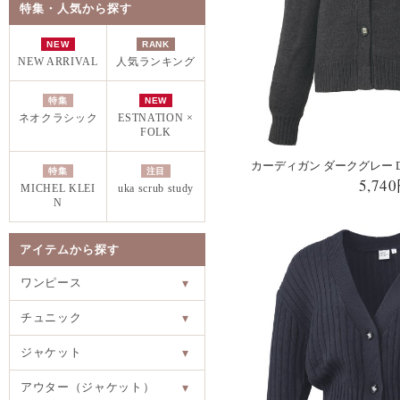
特集・人気から探す
NEW
RANK
NEW ARRIVAL
人気ランキング
特集
NEW
ネオクラシック
ESTNATION ×
FOLK
カーディガン ダークグレー DOM
特集
注目
5,74
MICHEL KLEI
uka scrub study
N
アイテムから探す
ワンピース
▾
チュニック
▾
ジャケット
▾
アウター（ジャケット）
▾