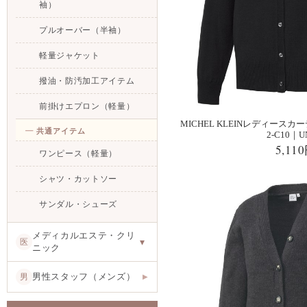
袖）
プルオーバー（半袖）
軽量ジャケット
撥油・防汚加工アイテム
前掛けエプロン（軽量）
MICHEL KLEINレディースカー
共通アイテム
2-C10｜U
5,11
ワンピース（軽量）
シャツ・カットソー
サンダル・シューズ
メディカルエステ・クリ
医
▾
ニック
男性スタッフ（メンズ）
男
▶