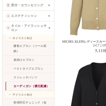
受付・カウンセリング
受
▾
エステティシャン
エ
▾
ネイル・アイラッシュサ
サ
▾
ロン
ネイリスト向け
MICHEL KLEINレディースカー
2-C7｜UN
腰巻エプロン（ツール収
5,11
納）
肩掛けエプロン
ベストタイプエプロン
ストレッチパンツ
カーディガン（襟元配慮）
アイリスト向け
前傾対応チュニック（短