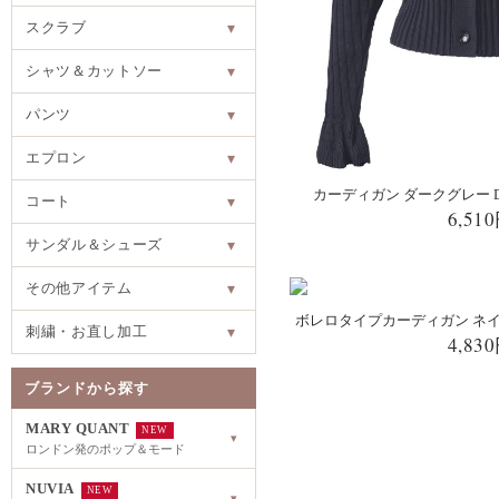
スクラブ
▾
シャツ＆カットソー
▾
パンツ
▾
エプロン
▾
カーディガン ダークグレー DOM
コート
▾
6,51
サンダル＆シューズ
▾
その他アイテム
▾
ボレロタイプカーディガン ネイビー 
刺繍・お直し加工
▾
4,83
ブランドから探す
MARY QUANT
NEW
▾
ロンドン発のポップ＆モード
NUVIA
NEW
▾