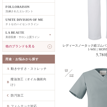
FOLLORAISON
洗練されたエレガント
UNITE DIVISION OF ME
チトセのハイセンスライン
LA BEAUTE
▾
美容医療・サロン上質ライン
レディースノータック総ゴムパン
他のブランドを見る
＋
1-WH｜MON
5,78
用途・お悩みから探す
A
動きやすさ・ストレッチ
撥油加工（オイル施術向
B
け）
C
防汚加工
D
フェムテック対応