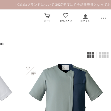
alalaブランドについて 2027年度にて全品番廃番となっております。|
カート
お気に入り
ログイン
m