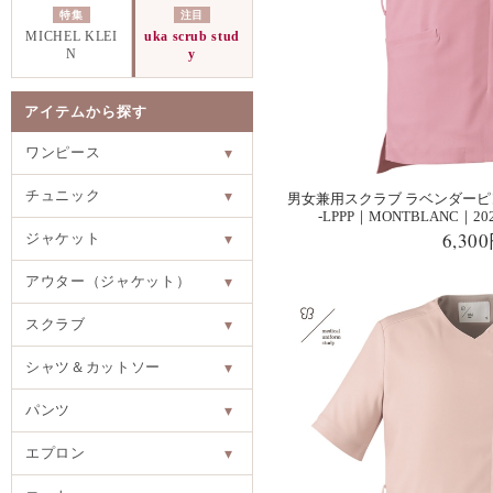
特集
注目
MICHEL KLEI
uka scrub stud
N
y
アイテムから探す
ワンピース
▾
チュニック
▾
男女兼用スクラブ ラベンダーピン
-LPPP｜MONTBLANC｜
6,30
ジャケット
▾
アウター（ジャケット）
▾
スクラブ
▾
シャツ＆カットソー
▾
パンツ
▾
エプロン
▾