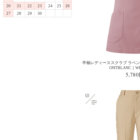
20
21
22
23
24
25
26
27
28
29
30
半袖レディーススクラブ ラベンダ
ONTBLANC｜
5,78