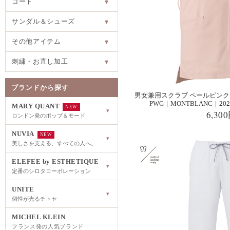
コート
▾
サンダル＆シューズ
▾
その他アイテム
▾
刺繍・お直し加工
▾
ブランドから探す
男女兼用スクラブ ペールピンク×
PWG｜MONTBLANC｜2
MARY QUANT
NEW
▾
6,30
ロンドン発のポップ＆モード
NUVIA
NEW
▾
美しさを支える、すべての人へ。
ELEFEE by ESTHETIQUE
▾
定番のシロタコーポレーション
UNITE
▾
個性が光るチトセ
MICHEL KLEIN
フランス発の人気ブランド