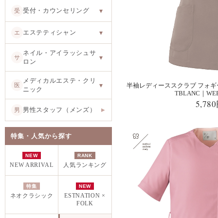
受付・カウンセリング
受
▾
エステティシャン
エ
▾
ネイル・アイラッシュサ
サ
▾
ロン
メディカルエステ・クリ
医
▾
半袖レディーススクラブ フォギーピ
ニック
TBLANC｜W
5,78
男性スタッフ（メンズ）
男
▶
特集・人気から探す
NEW
RANK
NEW ARRIVAL
人気ランキング
特集
NEW
ネオクラシック
ESTNATION ×
FOLK