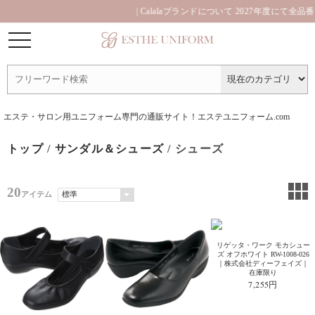
| Calalaブランドについて 2027年度にて全品
エステ・サロン用ユニフォーム専門の通販サイト！エステユニフォーム.com
トップ
/
サンダル＆シューズ
/ シューズ
20
アイテム
リゲッタ・ワーク モカシュー
ズ オフホワイト RW-1008-026
｜株式会社ディーフェイズ｜
在庫限り
7,255円