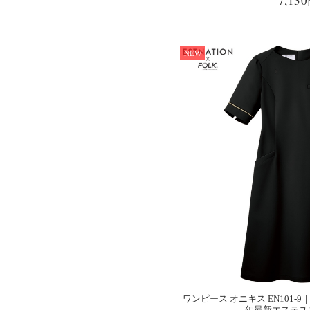
7,13
NEW
ワンピース オニキス EN101-9｜E
年最新エステユ