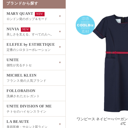
ブランドから探す
MARY QUANT
NEW
▾
ロンドン発のポップ＆モード
NUVIA
NEW
▾
美しさを支える、すべての人へ。
ELEFEE by ESTHETIQUE
▾
定番のシロタコーポレーション
UNITE
▾
個性が光るチトセ
MICHEL KLEIN
フランス発の人気ブランド
FOLLORAISON
洗練されたエレガント
UNITE DIVISION OF ME
チトセのハイセンスライン
ワンピース ネイビー×バーガンディ 
LA BEAUTE
d℃
▾
美容医療・サロン上質ライン