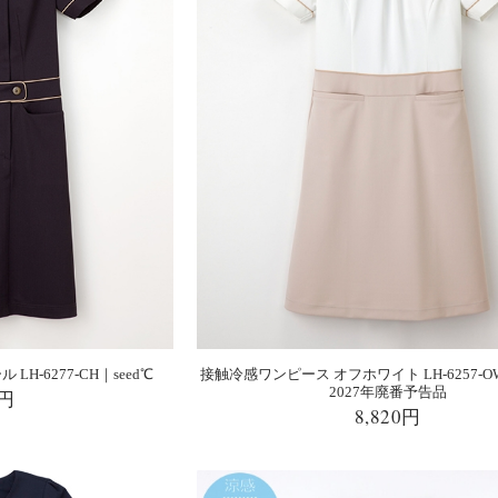
H-6277-CH｜seed℃
接触冷感ワンピース オフホワイト LH-6257-O
2027年廃番予告品
0円
8,820円