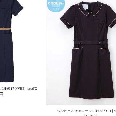
-6317-NVBE｜seed℃
0円
ワンピース チャコール LH-6237-CH｜s