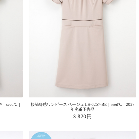
W｜seed℃｜
接触冷感ワンピース ベージュ LH-6257-BE｜seed℃｜2027
年廃番予告品
8,820円