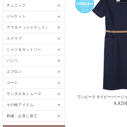
チュニック
▾
ジャケット
▾
アウター（ジャケット）
▾
スクラブ
▾
シャツ＆カットソー
▾
パンツ
▾
エプロン
▾
コート
▾
サンダル＆シューズ
▾
ワンピース ネイビー×ベージュ LH
8,82
その他アイテム
▾
刺繍・お直し加工
▾