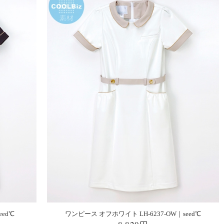
eed℃
ワンピース オフホワイト LH-6237-OW｜seed℃