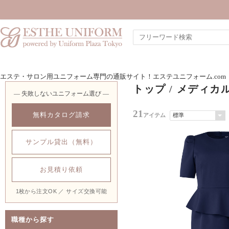
エステ・サロン用ユニフォーム専門の通販サイト！エステユニフォーム.com
トップ
/
メディカ
― 失敗しないユニフォーム選び ―
21
無料カタログ請求
アイテム
サンプル貸出（無料）
お見積り依頼
1枚から注文OK ／ サイズ交換可能
職種から探す