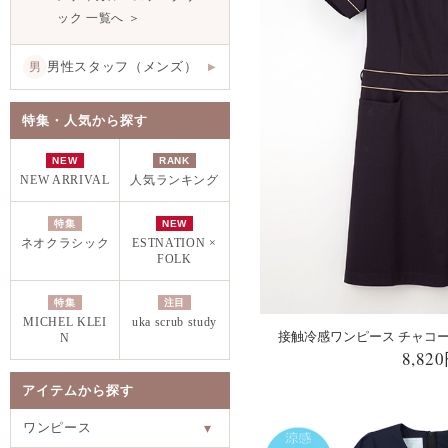
ック 一覧へ ＞
男性スタッフ（メンズ）
男
▶
特集・人気から探す
NEW
RANK
NEW ARRIVAL
人気ランキング
特集
NEW
ネオクラシック
ESTNATION ×
FOLK
特集
注目
MICHEL KLEI
uka scrub study
接触冷感ワンピース チャコール L
N
8,82
アイテムから探す
ワンピース
▾