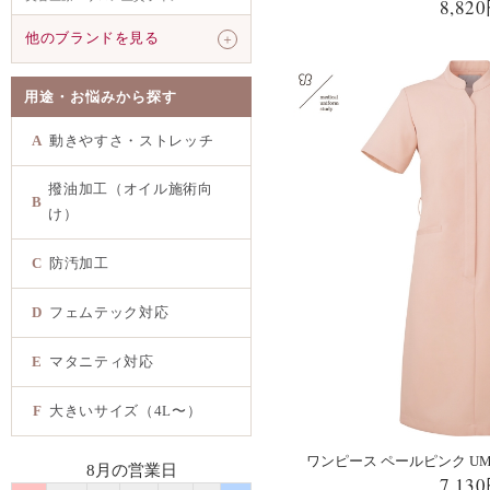
8,82
他のブランドを見る
＋
用途・お悩みから探す
A
動きやすさ・ストレッチ
撥油加工（オイル施術向
B
け）
C
防汚加工
D
フェムテック対応
E
マタニティ対応
F
大きいサイズ（4L〜）
ワンピース ペールピンク UM40
8月の営業日
7,13