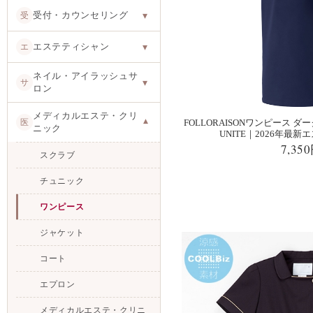
受付・カウンセリング
受
▾
エステティシャン
エ
▾
ネイル・アイラッシュサ
サ
▾
ロン
メディカルエステ・クリ
医
▾
FOLLORAISONワンピース ダーク
ニック
UNITE｜2026年最
7,35
スクラブ
チュニック
ワンピース
ジャケット
コート
エプロン
メディカルエステ・クリニ