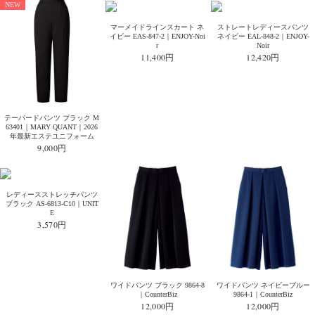
NEW
マーメイドラインスカート ネ
ストレートレディースパンツ
イビー EAS-847-2｜ENJOY-Noi
ネイビー EAL-848-2｜ENJOY-
r
Noir
11,400円
12,420円
テーパードパンツ ブラック M
63401｜MARY QUANT｜2026
年最新エステユニフォーム
9,000円
レディースストレッチパンツ
ブラック AS-6813-C10｜UNIT
E
3,570円
ワイドパンツ ブラック 9864-8
ワイドパンツ ネイビーブルー
｜CounterBiz
9864-1｜CounterBiz
12,000円
12,000円