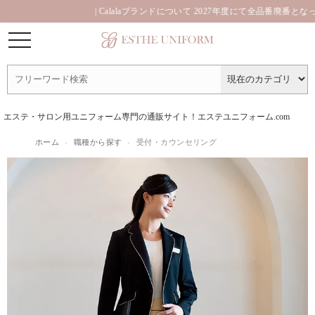
| Calalaブランドについて 2027年度にて全品番廃番となっており
エステ・サロン用ユニフォーム専門の通販サイト！エステユニフォーム.com
ホーム
›
職種から探す
›
受付・カウンセリング