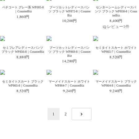
ペチコート グレー系 WP005-8
ブーツカットレディースパン
センターシームレディースパ
｜CounterBiz
ツ ブラック WP872-8｜Counter
ンツ ブラック WP858-8｜Coun
Biz
terBiz
1,860円
10,200円
8,400円
レビュー1件
セミフレアレディースパンツ
ブーツカットレディースパン
セミタイトスカート ホワイト
ブラック WP856-8｜CounterBiz
ツ ブラック WP869-8｜Counter
WP865-7｜CounterBiz
Biz
8,880円
8,520円
14,280円
セミタイトスカート ブラック
マーメイドスカート ホワイト
マーメイドスカート ブラック
WP865-8｜CounterBiz
WP864-7｜CounterBiz
WP864-8｜CounterBiz
8,520円
9,240円
9,240円
1
2
NEXT