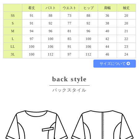
着丈
バスト
ウエスト
ヒップ
肩幅
袖丈
SS
91
88
73
88
36
20
S
91
92
77
92
38
20
M
94
96
81
96
40
21
L
97
100
85
100
42
22
必須
LL
100
106
91
106
44
23
3L
100
112
97
112
46
24
サイズについて
back style
バックスタイル
Eメール
電話
どちらでもよい
プライバシーポリシーをご確認ください。