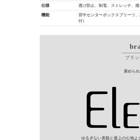
仕様
透け防止、制電、ストレッチ、撥
機能
背中センターボックスプリーツ、
付）
br
ブラン
褒められ
ゆるぎない美観と最上の心地よさ