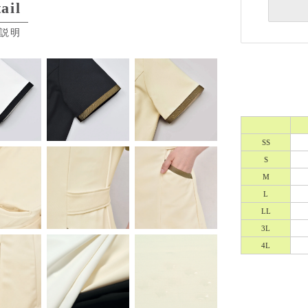
ail
説明
SS
S
M
L
LL
3L
4L
Eメー
プライバ