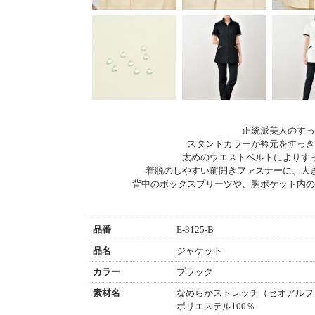
正統派美人のすっ
スタンドカラーが衿元をすっき
太めのウエストベルトによりす
着脱のしやすい前開きファスナーに、大
背中のボックスプリーツや、胸ポケット内の
品番
E-3125-B
品名
ジャケット
カラー
ブラック
素材名
なめらかストレッチ（セオアルフ
ポリエステル100％