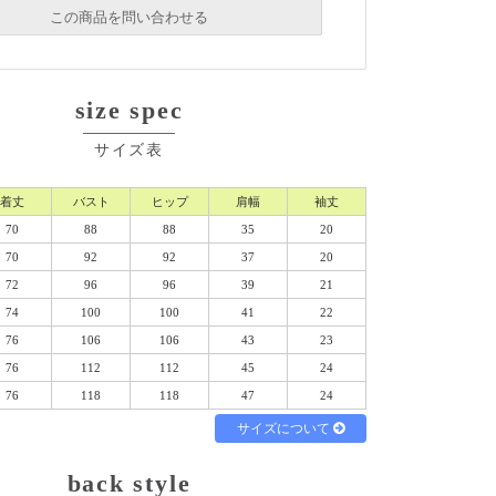
必須
この商品を問い合わせる
必須
必須
size spec
必須
サイズ表
必須
着丈
バスト
ヒップ
肩幅
袖丈
70
88
88
35
20
70
92
92
37
20
72
96
96
39
21
74
100
100
41
22
必須
76
106
106
43
23
76
112
112
45
24
76
118
118
47
24
サイズについて
ル
電話
どちらでもよい
back style
シーポリシーをご確認ください。