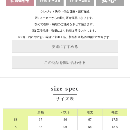
友達にすすめる
必須
この商品を問い合わせる
必須
必須
size spec
必須
必須
サイズ表
肩幅
バスト
着丈
袖丈
SS
37
86
67
17.5
S
38
90
68
18.5