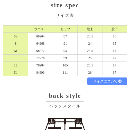
size spec
必須
必須
サイズ表
ウエスト
ヒップ
股上
股下
SS
60?64
87
23.5
65
S
64?68
91
24
65
M
68?72
95
24.5
67
L
72?78
99
25
67
必須
LL
78?84
105
25.5
67
3L
84?90
111
26
67
サイズについて
back style
バックスタイル
Eメール
電話
どちらでもよい
プライバシーポリシーをご確認ください。