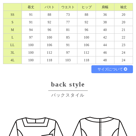
着丈
バスト
ウエスト
ヒップ
肩幅
袖丈
SS
91
88
73
88
36
20
S
91
92
77
92
38
20
M
94
96
81
96
40
21
L
97
100
85
100
42
22
必須
LL
100
106
91
106
44
23
3L
100
112
97
112
46
24
4L
100
118
103
118
48
24
サイズについて
back style
Eメール
電話
どちらでもよい
バックスタイル
プライバシーポリシーをご確認ください。