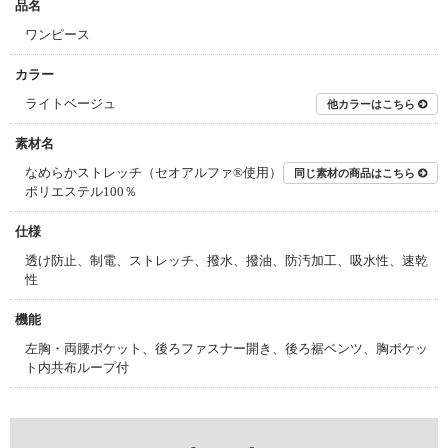
品名
ワンピース
カラー
ライトベージュ
他カラーはこちら
素材名
なめらかストレッチ（セオアルファ®使用）
同じ素材の商品はこちら
ポリエステル100％
仕様
透け防止、制電、ストレッチ、撥水、撥油、防汚加工、吸水性、速乾
性
機能
左胸・両腰ポケット、後ろファスナー開き、後ろ裾ベンツ、胸ポケッ
ト内共布ループ付