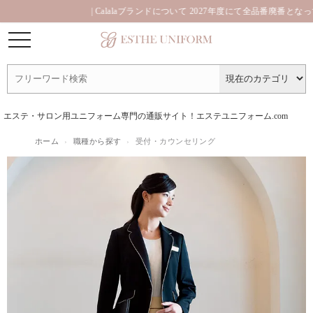
| Calalaブランドについて 2027年度にて全品番廃番となっており
エステ・サロン用ユニフォーム専門の通販サイト！エステユニフォーム.com
ホーム
›
職種から探す
›
受付・カウンセリング