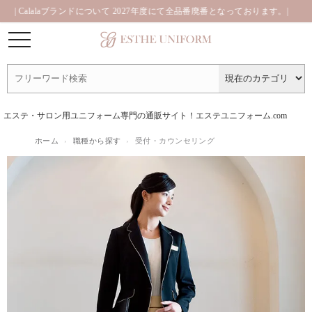
alalaブランドについて 2027年度にて全品番廃番となっております。|
| 2026 
エステ・サロン用ユニフォーム専門の通販サイト！エステユニフォーム.com
ホーム
›
職種から探す
›
受付・カウンセリング