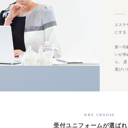
エステ
にする
第一印
いが求
ら、 
選びい
WHY CHOOSE
受付ユニフォームが選ばれ