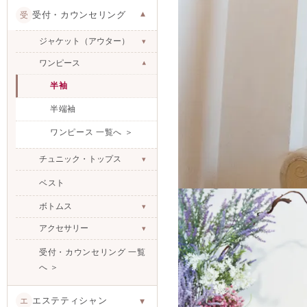
受付・カウンセリング
受
▾
ジャケット（アウター）
▾
ワンピース
▾
半袖
半端袖
ワンピース 一覧へ ＞
チュニック・トップス
▾
ベスト
RECEPTION 
ボトムス
▾
受付・カ
アクセサリー
▾
受付・カウンセリング 一覧
へ ＞
第一印象を
エステティシャン
エ
▾