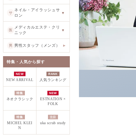
ネイル・アイラッシュサ
サ
▾
ロン
メディカルエステ・クリ
医
▾
ニック
男性スタッフ（メンズ）
男
▶
特集・人気から探す
NEW
RANK
NEW ARRIVAL
人気ランキング
特集
NEW
ネオクラシック
ESTNATION ×
FOLK
特集
注目
MICHEL KLEI
uka scrub study
N