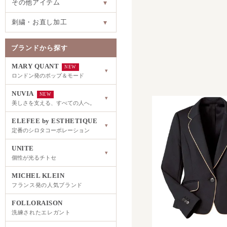
その他アイテム
▾
刺繍・お直し加工
▾
ブランドから探す
MARY QUANT
NEW
▾
ロンドン発のポップ＆モード
NUVIA
NEW
▾
美しさを支える、すべての人へ。
ELEFEE by ESTHETIQUE
▾
定番のシロタコーポレーション
UNITE
▾
個性が光るチトセ
MICHEL KLEIN
フランス発の人気ブランド
FOLLORAISON
洗練されたエレガント