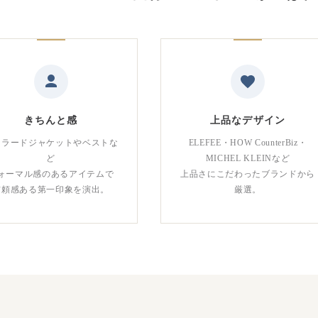
きちんと感
上品なデザイン
ーラードジャケットやベストな
ELEFEE・HOW CounterBiz・
ど
MICHEL KLEINなど
ォーマル感のあるアイテムで
上品さにこだわったブランドから
信頼感ある第一印象を演出。
厳選。