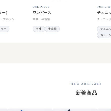
ONE PIECE
TUNIC &
ター）
ワンピース
チュニ
ー・ブルゾン
半袖・半端袖
チュニッ
カラー
半袖
半端袖
チュニ
カット
NEW ARRIVALS
新着商品