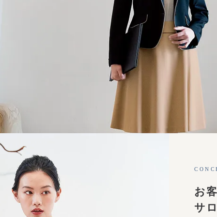
& COUNSELING
ウンセリング
CONC
お
、上品に演出する
サ