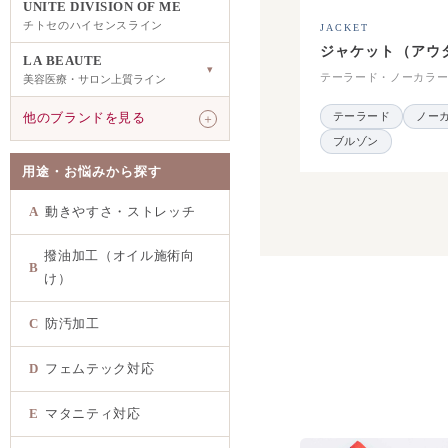
UNITE DIVISION OF ME
チトセのハイセンスライン
JACKET
ジャケット（アウ
LA BEAUTE
▾
テーラード・ノーカラ
美容医療・サロン上質ライン
テーラード
ノー
他のブランドを見る
＋
ブルゾン
用途・お悩みから探す
A
動きやすさ・ストレッチ
撥油加工（オイル施術向
B
け）
C
防汚加工
D
フェムテック対応
E
マタニティ対応